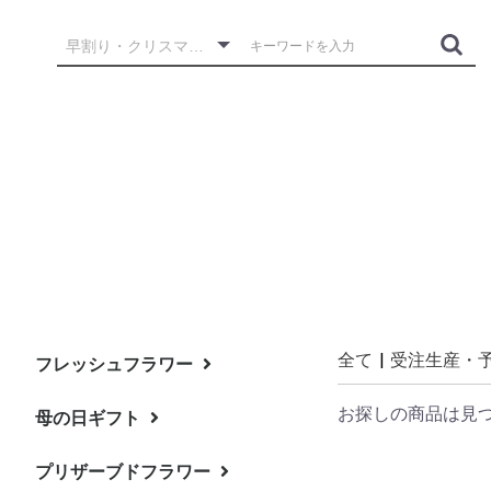
全て
|
受注生産・
フレッシュフラワー
お探しの商品は見
母の日ギフト
スタンド花
アレンジメント
花束
プリザーブドフラワー