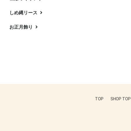
（プリザーブドフラワー他）
ブドフラワー）
ザーブドフラワー
ース
しめ縄リース
お正月飾り
TOP
SHOP TOP