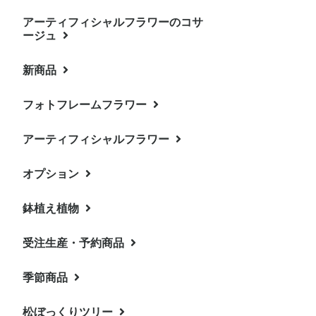
アーティフィシャルフラワーのコサ
プリザーブドフラワーアレン
松ぼっくりツリー・完成品
BOXフラワー・ミニ・スワロ
BOXフラワー・小
BOXフラワー・大
バトンアレンジ
トレジャーボックス
フォトフレーム
お仏花・器付き
フォトフレーム
プロフーモ/プロフーモ・ルー
リース
ピンキーマグ
ージュ
ジメント
フスキー入り
チェ
新商品
パープル系コサージュ
ピンク系コサージュ
ラナンキュラスのコサージュ
バラのコサージュ
桜コサージュ
フォトフレームフラワー
アーティフィシャルフラワー
オプション
しめ縄リース
鉢植え植物
受注生産・予約商品
季節商品
早割り・クリスマスリース・
早割り・クリスマスリース
キット
松ぼっくりツリー
クリスマスリース・キット
松ぼっくりツリー・キット
クリスマスリース（プリザー
クリスマスミニツリー（プリ
生のグリーンのクリスマスリ