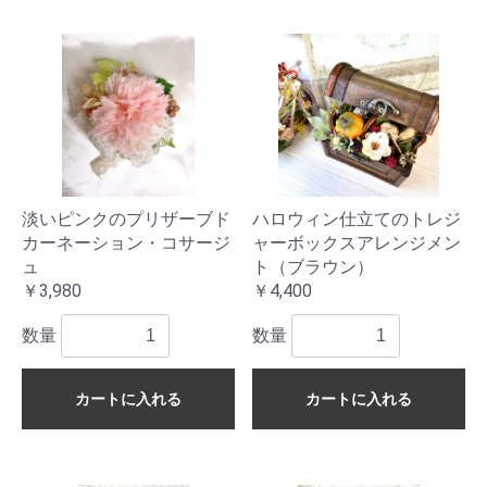
淡いピンクのプリザーブド
ハロウィン仕立てのトレジ
カーネーション・コサージ
ャーボックスアレンジメン
ュ
ト（ブラウン）
￥3,980
￥4,400
数量
数量
カートに入れる
カートに入れる