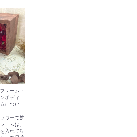
フレーム・
ンボディ
ムについ
ラワーで飾
レームは、
を入れて記