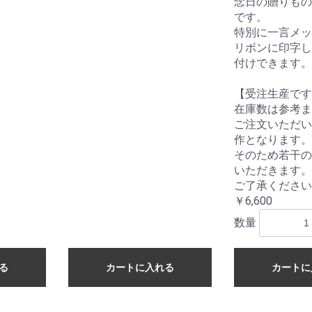
念日の贈りもの
です。
特別に一言メッ
リボンに印字し
付けできます。
【受注生産です
在庫数は参考ま
ご注文いただい
作となります。
そのため若干の
いただきます。
ご了承ください
￥6,600
数量
る
カートに入れる
カートに