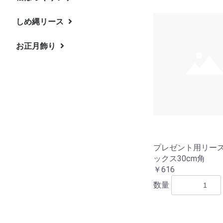
（プリザーブドフラワー他）
ブドフラワー）
ザーブドフラワー
ース
しめ縄リース
お正月飾り
プレゼント用リー
ックス30cm角
￥616
数量