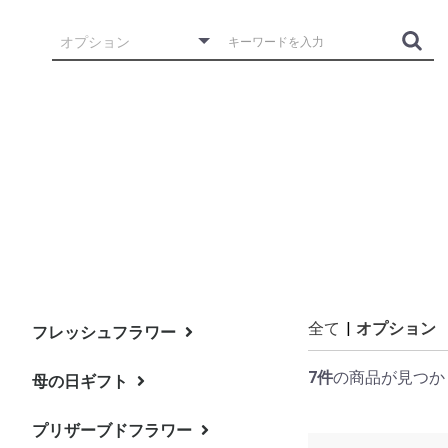
全て
|
オプション
フレッシュフラワー
7件
の商品が見つか
母の日ギフト
スタンド花
アレンジメント
花束
プリザーブドフラワー