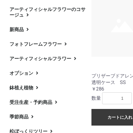
アーティフィシャルフラワーのコサ
プリザーブドフラワーアレン
松ぼっくりツリー・完成品
BOXフラワー・ミニ・スワロ
BOXフラワー・小
BOXフラワー・大
バトンアレンジ
トレジャーボックス
フォトフレーム
お仏花・器付き
フォトフレーム
プロフーモ/プロフーモ・ルー
リース
ピンキーマグ
ージュ
ジメント
フスキー入り
チェ
新商品
パープル系コサージュ
ピンク系コサージュ
ラナンキュラスのコサージュ
バラのコサージュ
桜コサージュ
フォトフレームフラワー
アーティフィシャルフラワー
オプション
しめ縄リース
プリザーブドアレ
透明ケース SS
鉢植え植物
￥286
数量
受注生産・予約商品
季節商品
早割り・クリスマスリース・
早割り・クリスマスリース
カートに入れ
キット
松ぼっくりツリー
クリスマスリース・キット
松ぼっくりツリー・キット
クリスマスリース（プリザー
クリスマスミニツリー（プリ
生のグリーンのクリスマスリ